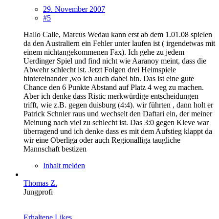
29. November 2007
#5
Hallo Calle, Marcus Wedau kann erst ab dem 1.01.08 spielen
da den Australiern ein Fehler unter laufen ist ( irgendetwas mit
einem nichtangekommenen Fax). Ich gehe zu jedem
Uerdinger Spiel und find nicht wie Aaranoy meint, dass die
Abwehr schlecht ist. Jetzt Folgen drei Heimspiele
hintereinander ,wo ich auch dabei bin. Das ist eine gute
Chance den 6 Punkte Abstand auf Platz 4 weg zu machen.
Aber ich denke dass Ristic merkwürdige entscheidungen
trifft, wie z.B. gegen duisburg (4:4). wir führten , dann holt er
Patrick Schnier raus und wechselt den Daftari ein, der meiner
Meinung nach viel zu schlecht ist. Das 3:0 gegen Kleve war
überragend und ich denke dass es mit dem Aufstieg klappt da
wir eine Oberliga oder auch Regionalliga taugliche
Mannschaft bestizen
Inhalt melden
Thomas Z.
Jungprofi
Erhaltene Likes