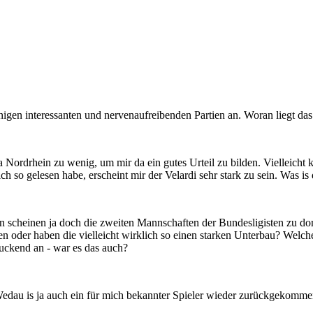
inigen interessanten und nervenaufreibenden Partien an. Woran liegt d
a Nordrhein zu wenig, um mir da ein gutes Urteil zu bilden. Vielleicht
h so gelesen habe, erscheint mir der Velardi sehr stark zu sein. Was is
 scheinen ja doch die zweiten Mannschaften der Bundesligisten zu domi
en oder haben die vielleicht wirklich so einen starken Unterbau? Welc
uckend an - war es das auch?
dau is ja auch ein für mich bekannter Spieler wieder zurückgekommen.