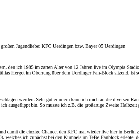
er großen Jugendliebe: KFC Uerdingen bzw. Bayer 05 Uerdingen.
n, den ich 1985 im zarten Alter von 12 Jahren live im Olympia-Stadion
hias Herget im Oberrang über dem Uerdinger Fan-Block sitzend, ist s
geschlagen werden: Sehr gut erinnern kann ich mich an die diversen R
d ich ausgeflippt bin. So musste ich z.B. die großartige Zweite Halb
nd damit die einzige Chance, den KFC mal wieder live hier in Berlin z
), welches ich zunächst bei den Kumpels im TeBe-Fanblock erlebte, den