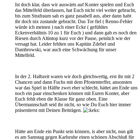
Ist doch klar, dass wir auswärts auf Konter spielen und Euch
das Mittelfeld überlassen, hat Euch nicht viel weiter gebracht,
bis zum Strafraum sah es ganz pasabell aus, aber dann habt
ihr doch nix zustande gebracht. Das Tor fiel ( Renno-Fehler
würde ich meinen ) nach einer Ecke ( gefühltes
Eckenverhältnis 10 zu 1 für Euch ) und dann gab es noch den
Riesen durch Altintop kurz vor der Pause, peinlich wie der
versagt hat. Leider fehlten uns Kapitän Zdebel und
Dambrowski, war auch eine Schwächung für unser
Mittelfeld.
In der 2. Halbzeit waren wir doch gleichwertig, erst ihr mit 2
Chancen und dann Fuchs mit dem Pfostentreffer, ansonsten
war das Spiel in Hälfte zwei eher schlecht, hättet am Ende uns
noch ein paar einschenken können mit Euren Konter, aber
Euch fehlt eben die Klasse für ganz oben. Eine
Übermannschaft seid ihr nicht, so wie Du Euch hier immer
präsentierst mit Deinen Beiträgen.
Hätte am Ende ein Punkt sein können, is aber nicht, nun gilt
es am Samstag gegen Karlsruhe einen schönen Abschluß für