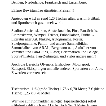
Belgien, Niederlande, Frankreich und Luxemburg.
Eigene Bewirtung zu günstigen Preisen!!!
Angeboten wird an rund 120 Tischen alles, was im Fußball-
und Sportbereich gesammelt wird:
Stadion-Ansichtskarten, Anstecknadeln, Pins, Fan-Schals,
Eintrittskarten, Wimpel, Trikots, Fußballalben, Fußball-
Literatur aller Art, Plakate, Autogramme, Poster,
Spielprogramme, Panini- und andere Sammelbilder,
Sammelalben von ARAL, Bergmann u.a., Aufnäher von
Vereinen und Fan-Clubs, Gläser, Briefmarken und Belege,
Sport-Philatelie, Fan-Zeitungen, und vieles andere mehr!
Auch die Bereiche Olympia, Eishockey, Motorsport,
Radsport, Skisspringen und alle anderen Sportarten von A bis
Z werden vertreten sein.
Tischpreise: 11 € (große Tische) 1,75 x 0,70 Meter, 7 € (kleine
Tische) 1,25 x 0,70 Meter.
Wer wie auf Flohmärkten seine(n) Tapeziertisch(e) selbst
mitbringt zahlt auch nur 11 € je Tisch (bei 3 Meter langen