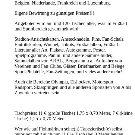
Belgien, Niederlande, Frankreich und Luxemburg.
Eigene Bewirtung zu günstigen Preisen!!!
Angeboten wird an rund 120 Tischen alles, was im Fußball-
und Sportbereich gesammelt wird:
Stadion-Ansichtskarten, Anstecknadeln, Pins, Fan-Schals,
Eintrittskarten, Wimpel, Trikots, Fußballalben, Fußball-
Literatur aller Art, Plakate, Autogramme, Poster,
Spielprogramme, Panini- und andere Sammelbilder,
Sammelalben von ARAL, Bergmann u.a., Aufnäher von
Vereinen und Fan-Clubs, Gläser, Briefmarken und Belege,
Sport-Philatelie, Fan-Zeitungen, und vieles andere mehr!
Auch die Bereiche Olympia, Eishockey, Motorsport,
Radsport, Skisspringen und alle anderen Sportarten von A bis
Z werden vertreten sein.
Tischpreise: 11 € (große Tische) 1,75 x 0,70 Meter, 7 € (kleine
Tische) 1,25 x 0,70 Meter.
Wer wie auf Flohmärkten seine(n) Tapeziertisch(e) selbst
mitbringt zahlt auch nur 11 € je Tisch (bei 3 Meter langen