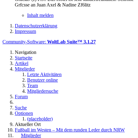
Grfcsse an Juan Axel & Nadine Zf6litz
Inhalt melden
Datenschutzerklärung
Impressum
Community-Software:
WoltLab Suite™ 3.1.27
Navigation
Startseite
Artikel
Mitglieder
Letzte Aktivitäten
Benutzer online
Team
Mitgliedersuche
Forum
Suche
Optionen
(placeholder)
Aktueller Ort
Fußball im Westen – Mit dem runden Leder durch NRW
Mitglieder