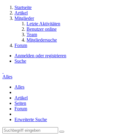
Startseite
Artikel
Mitglieder
Letzte Aktivitäten
Benutzer online
Team
Mitgliedersuche
Forum
Anmelden oder registrieren
Suche
Alles
Alles
Artikel
Seiten
Forum
Erweiterte Suche