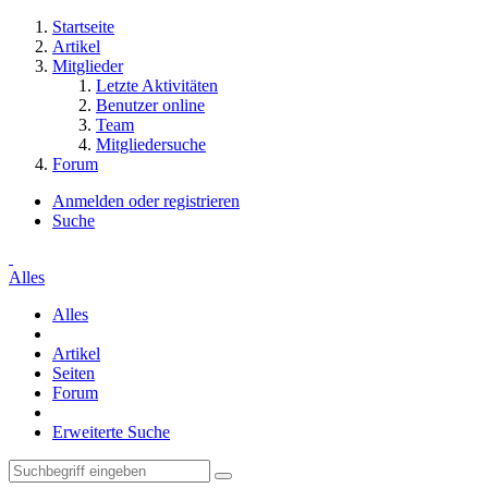
Startseite
Artikel
Mitglieder
Letzte Aktivitäten
Benutzer online
Team
Mitgliedersuche
Forum
Anmelden oder registrieren
Suche
Alles
Alles
Artikel
Seiten
Forum
Erweiterte Suche