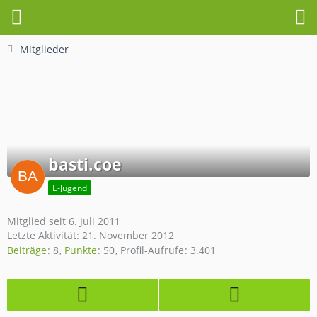
Mitglieder
basti.coe
E-Jugend
Mitglied seit 6. Juli 2011
Letzte Aktivität:
21. November 2012
Beiträge
8
Punkte
50
Profil-Aufrufe
3.401