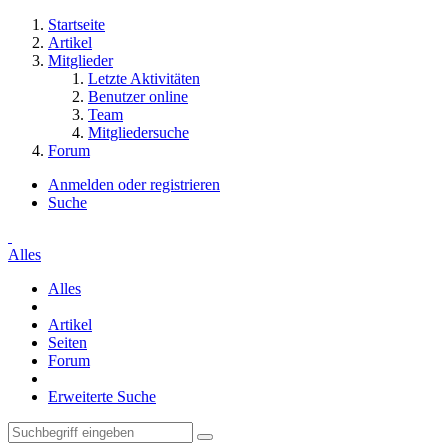
Startseite
Artikel
Mitglieder
Letzte Aktivitäten
Benutzer online
Team
Mitgliedersuche
Forum
Anmelden oder registrieren
Suche
Alles
Alles
Artikel
Seiten
Forum
Erweiterte Suche