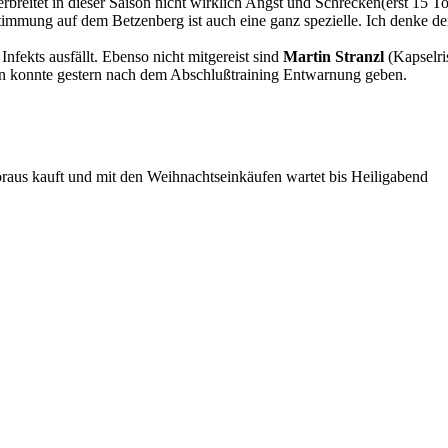
rbreitet in dieser Saison nicht wirklich Angst und Schrecken(erst 15 To
timmung auf dem Betzenberg ist auch eine ganz spezielle. Ich denke de
nfekts ausfällt. Ebenso nicht mitgereist sind
Martin Stranzl
(Kapselri
n konnte gestern nach dem Abschlußtraining Entwarnung geben.
raus kauft und mit den Weihnachtseinkäufen wartet bis Heiligabend