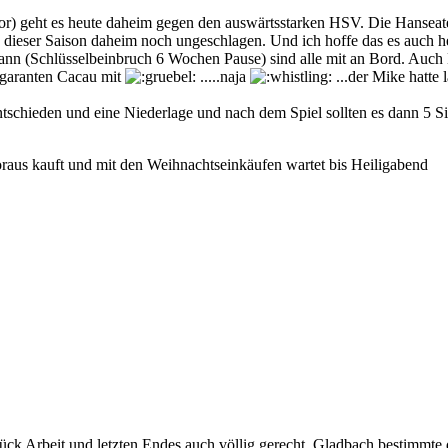
r) geht es heute daheim gegen den auswärtsstarken HSV. Die Hanseat
 in dieser Saison daheim noch ungeschlagen. Und ich hoffe das es auch h
rrmann (Schlüsselbeinbruch 6 Wochen Pause) sind alle mit an Bord. Au
sgaranten Cacau mit
.....naja
...der Mike hatte 
ntschieden und eine Niederlage und nach dem Spiel sollten es dann 5 S
raus kauft und mit den Weihnachtseinkäufen wartet bis Heiligabend
ck Arbeit und letzten Endes auch völlig gerecht. Gladbach bestimmte 