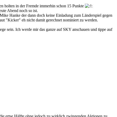
en holten in der Fremde immerhin schon 15 Punkte
eute Abend noch so ist.
ch Mike Hanke der dann doch keine Einladung zum Länderspiel gegen
laut "Kicker" eh nicht damit gerechnet nominiert zu werden.
iege sein. Ich werde mir das ganze auf SKY anschauen und tippe auf
die ertse Hälfte ohne jedoch zu wirklich zwingenden Aktionen zu