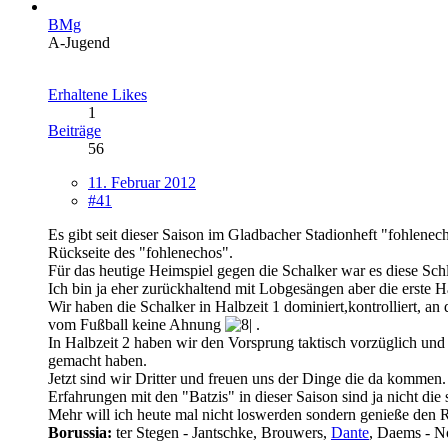
BMg
A-Jugend
Erhaltene Likes
1
Beiträge
56
11. Februar 2012
#41
Es gibt seit dieser Saison im Gladbacher Stadionheft "fohlene
Rückseite des "fohlenechos".
Für das heutige Heimspiel gegen die Schalker war es diese Schla
Ich bin ja eher zurückhaltend mit Lobgesängen aber die erste H
Wir haben die Schalker in Halbzeit 1 dominiert,kontrolliert, 
vom Fußball keine Ahnung
.
In Halbzeit 2 haben wir den Vorsprung taktisch vorzüglich un
gemacht haben.
Jetzt sind wir Dritter und freuen uns der Dinge die da kommen
Erfahrungen mit den "Batzis" in dieser Saison sind ja nicht die
Mehr will ich heute mal nicht loswerden sondern genieße den
Borussia:
ter Stegen - Jantschke, Brouwers,
Dante
, Daems - N