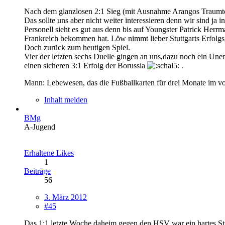
Nach dem glanzlosen 2:1 Sieg (mit Ausnahme Arangos Traumto
Das sollte uns aber nicht weiter interessieren denn wir sind ja
Personell sieht es gut aus denn bis auf Youngster Patrick He
Frankreich bekommen hat. Löw nimmt lieber Stuttgarts Erfolg
Doch zurück zum heutigen Spiel.
Vier der letzten sechs Duelle gingen an uns,dazu noch ein Une
einen sicheren 3:1 Erfolg der Borussia
.
Mann: Lebewesen, das die Fußballkarten für drei Monate im vo
Inhalt melden
BMg
A-Jugend
Erhaltene Likes
1
Beiträge
56
3. März 2012
#45
Das 1:1 letzte Woche daheim gegen den HSV war ein hartes Stü