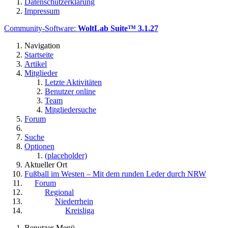
Datenschutzerklärung
Impressum
Community-Software:
WoltLab Suite™ 3.1.27
Navigation
Startseite
Artikel
Mitglieder
Letzte Aktivitäten
Benutzer online
Team
Mitgliedersuche
Forum
Suche
Optionen
(placeholder)
Aktueller Ort
Fußball im Westen – Mit dem runden Leder durch NRW
Forum
Regional
Niederrhein
Kreisliga
Benutzer-Menü