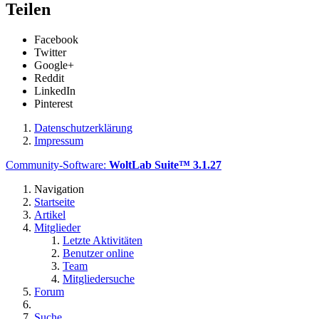
Teilen
Facebook
Twitter
Google+
Reddit
LinkedIn
Pinterest
Datenschutzerklärung
Impressum
Community-Software:
WoltLab Suite™ 3.1.27
Navigation
Startseite
Artikel
Mitglieder
Letzte Aktivitäten
Benutzer online
Team
Mitgliedersuche
Forum
Suche