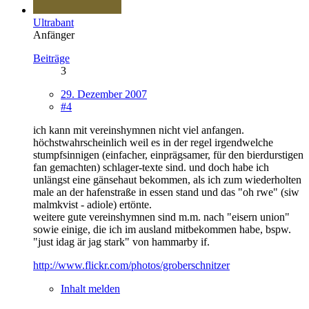
Ultrabant
Anfänger
Beiträge
3
29. Dezember 2007
#4
ich kann mit vereinshymnen nicht viel anfangen.
höchstwahrscheinlich weil es in der regel irgendwelche
stumpfsinnigen (einfacher, einprägsamer, für den bierdurstigen
fan gemachten) schlager-texte sind. und doch habe ich
unlängst eine gänsehaut bekommen, als ich zum wiederholten
male an der hafenstraße in essen stand und das "oh rwe" (siw
malmkvist - adiole) ertönte.
weitere gute vereinshymnen sind m.m. nach "eisern union"
sowie einige, die ich im ausland mitbekommen habe, bspw.
"just idag är jag stark" von hammarby if.
http://www.flickr.com/photos/groberschnitzer
Inhalt melden