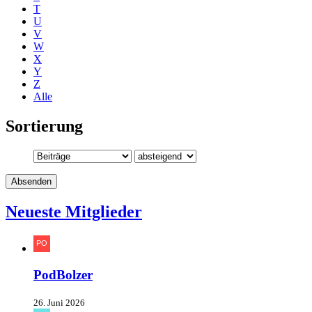
T
U
V
W
X
Y
Z
Alle
Sortierung
Neueste Mitglieder
PodBolzer
26. Juni 2026