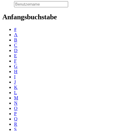
Anfangsbuchstabe
#
A
B
C
D
E
F
G
H
I
J
K
L
M
N
O
P
Q
R
S