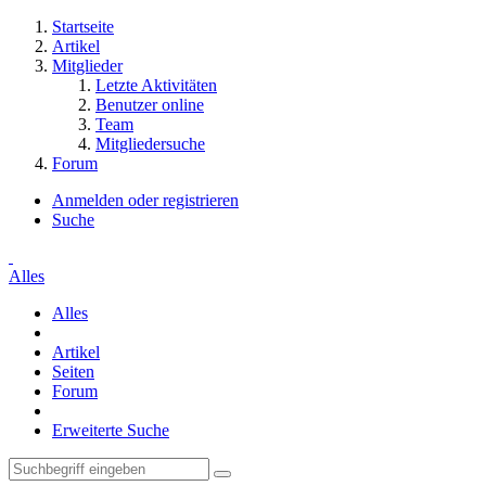
Startseite
Artikel
Mitglieder
Letzte Aktivitäten
Benutzer online
Team
Mitgliedersuche
Forum
Anmelden oder registrieren
Suche
Alles
Alles
Artikel
Seiten
Forum
Erweiterte Suche