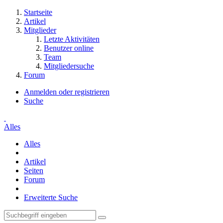
Startseite
Artikel
Mitglieder
Letzte Aktivitäten
Benutzer online
Team
Mitgliedersuche
Forum
Anmelden oder registrieren
Suche
Alles
Alles
Artikel
Seiten
Forum
Erweiterte Suche